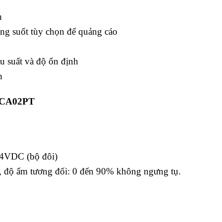
n
ng suốt tùy chọn để quảng cáo
ệu suất và độ ổn định
h
h CA02PT
24VDC (bộ đôi)
C, độ ẩm tương đối: 0 đến 90% không ngưng tụ.