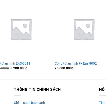
từ an ninh EAS-5011
Cổng từ an ninh Fx Eas 8002
Giá
Giá
0.000
₫
8.200.000
₫
26.000.000
₫
gốc
hiện
là:
tại
8.500.000₫.
là:
8.200.000₫.
THÔNG TIN CHÍNH SÁCH
HỖ
Chính sách bảo hành
Tin 