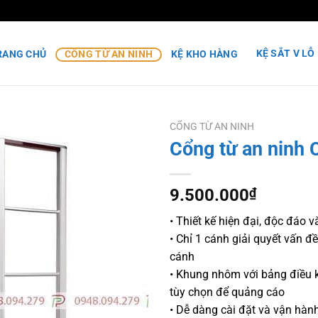
KỆ SẮT V LỖ
RANG CHỦ
CỔNG TỪ AN NINH
KỆ KHO HÀNG
CỔNG TỪ AN NINH
Cổng từ an ninh
9.500.000
₫
• Thiết kế hiện đại, độc đáo 
• Chỉ 1 cánh giải quyết vấn đ
cánh
• Khung nhôm với bảng điều k
tùy chọn để quảng cáo
• Dễ dàng cài đặt và vận hàn