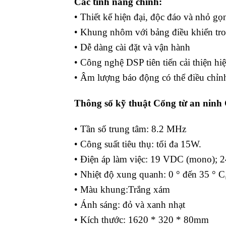
Các tính năng chính:
• Thiết kế hiện đại, độc đáo và nhỏ gọ
• Khung nhôm với bảng điều khiển tro
• Dễ dàng cài đặt và vận hành
• Công nghệ DSP tiên tiến cải thiện hi
• Âm lượng báo động có thể điều chỉn
Thông số kỹ thuật Cổng từ an nin
• Tần số trung tâm: 8.2 MHz
• Công suất tiêu thụ: tối đa 15W.
• Điện áp làm việc: 19 VDC (mono); 
• Nhiệt độ xung quanh: 0 ° đến 35 ° 
• Màu khung:Trắng xám
• Ánh sáng: đỏ và xanh nhạt
• Kích thước: 1620 * 320 * 80mm