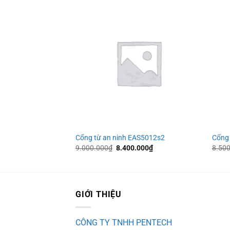
G-6000C
Cổng từ an ninh EAS5012s2
Cổng 
Giá
Giá
9.000.000
₫
8.400.000
₫
8.50
gốc
hiện
là:
tại
9.000.000₫.
là:
8.400.000₫.
GIỚI THIỆU
CÔNG TY TNHH PENTECH