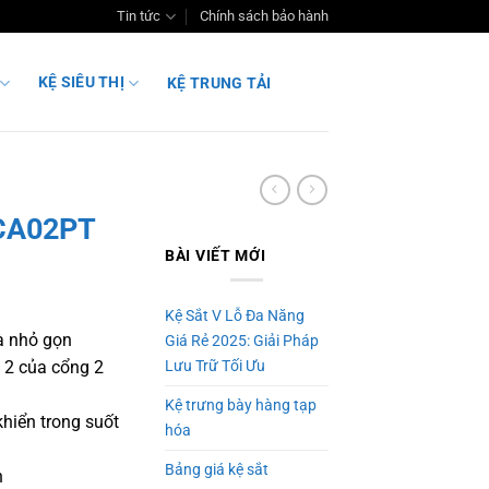
Tin tức
Chính sách bảo hành
KỆ SIÊU THỊ
KỆ TRUNG TẢI
 CA02PT
BÀI VIẾT MỚI
Kệ Sắt V Lỗ Đa Năng
và nhỏ gọn
Giá Rẻ 2025: Giải Pháp
ề 2 của cổng 2
Lưu Trữ Tối Ưu
Kệ trưng bày hàng tạp
hiển trong suốt
hóa
Bảng giá kệ sắt
h