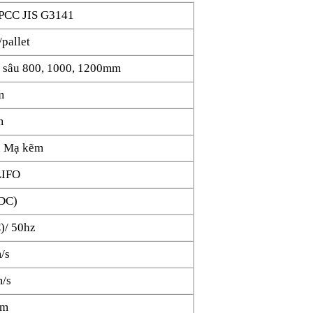
SPCC JIS G3141
pallet
 sâu 800, 1000, 1200mm
m
m
, Mạ kẽm
LIFO
DC)
)/ 50hz
/s
m/s
mm