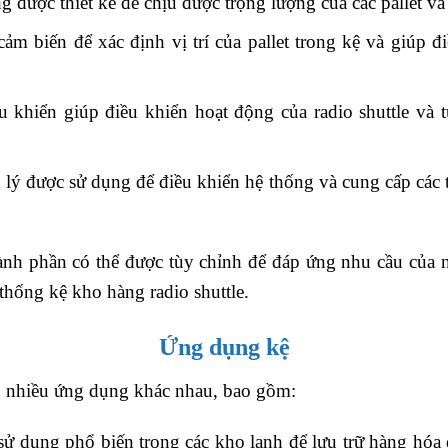
ng được thiết kế để chịu được trọng lượng của các pallet v
m biến để xác định vị trí của pallet trong kệ và giúp đi
 khiển giúp điều khiển hoạt động của radio shuttle và 
được sử dụng để điều khiển hệ thống và cung cấp các thôn
ành phần có thể được tùy chỉnh để đáp ứng nhu cầu của 
thống kệ kho hàng radio shuttle.
Ứng dụng kệ
g nhiều ứng dụng khác nhau, bao gồm:
ử dụng phổ biến trong các kho lạnh để lưu trữ hàng hóa 