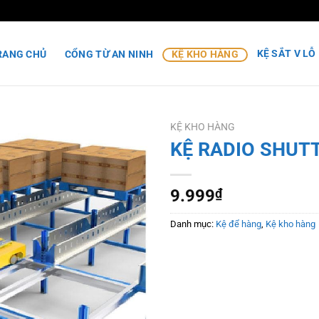
KỆ SẮT V LỖ
RANG CHỦ
CỔNG TỪ AN NINH
KỆ KHO HÀNG
KỆ KHO HÀNG
KỆ RADIO SHUT
9.999
₫
Danh mục:
Kệ để hàng
,
Kệ kho hàng