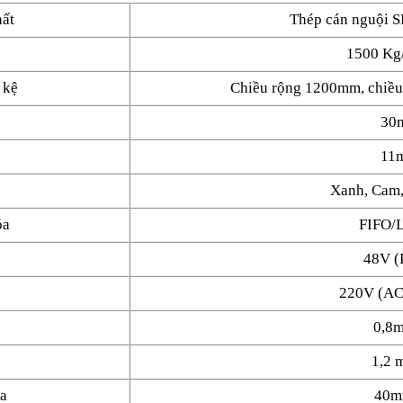
hất
Thép cán nguội 
1500 Kg/
 kệ
Chiều rộng 1200mm, chiều
30
11
Xanh, Cam
óa
FIFO/
48V (
220V (AC
0,8m
1,2 
óa
40