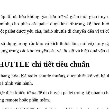
giúp tối ưu hóa không gian lưu trữ và giảm thời gian truy
inh, cho phép các pallet được lưu trữ trong kệ theo h
t pallet được yêu cầu, radio shuttle di chuyển đến vị trí c
sử dụng trong các kho có kích thước lớn, nơi việc truy c
dụng trong các kho có yêu cầu về tốc độ và hiệu quả vận 
UTTLE chi tiết tiêu chuẩn
rữ hàng hóa. Kệ radio shuttle thường được thiết kế với h
á trình vận hành.
ược điều khiển từ xa để di chuyển pallet trong kệ nhanh ch
bằng remote hoặc phần mềm.