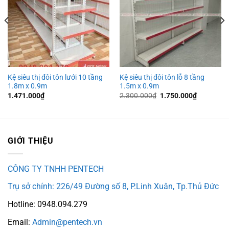
Kệ siêu thị đôi tôn lưới 10 tầng
Kệ siêu thị đôi tôn lỗ 8 tầng
1.8m x 0.9m
1.5m x 0.9m
Giá
Giá
1.471.000
₫
2.300.000
₫
1.750.000
₫
gốc
hiện
là:
tại
2.300.000₫.
là:
1.750.000
GIỚI THIỆU
CÔNG TY TNHH PENTECH
Trụ sở chính: 226/49 Đường số 8, P.Linh Xuân, Tp.Thủ Đức
Hotline: 0948.094.279
Email:
Admin@pentech.vn