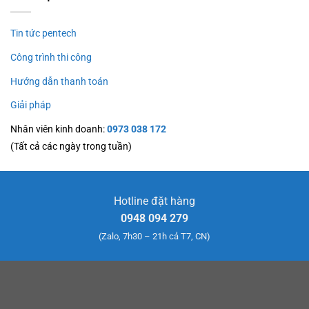
Tin tức pentech
Công trình thi công
Hướng dẫn thanh toán
Giải pháp
Nhân viên kinh doanh:
0973 038 172
(Tất cả các ngày trong tuần)
Hotline đặt hàng
0948 094 279
(Zalo, 7h30 – 21h cả T7, CN)