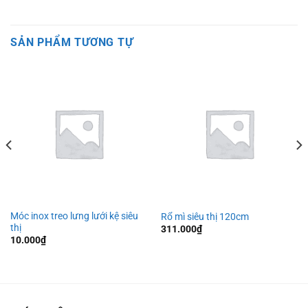
SẢN PHẨM TƯƠNG TỰ
Móc inox treo lưng lưới kệ siêu
Rổ mì siêu thị 120cm
thị
311.000
₫
10.000
₫