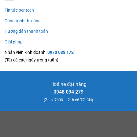
Tin tức pentech
Công trình thi công
Hướng dẫn thanh toán
Giải pháp
Nhân viên kinh doanh:
0973 038 172
(Tất cả các ngày trong tuần)
Hotline đặt hàng
0948 094 279
(Zalo, 7h30 – 21h cả T7, CN)