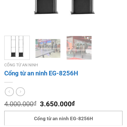
CỔNG TỪ AN NINH
Cổng từ an ninh EG-8256H
Giá
Giá
4.000.000
₫
3.650.000
₫
gốc
hiện
là:
tại
Cổng từ an ninh EG-8256H
4.000.000₫.
là: