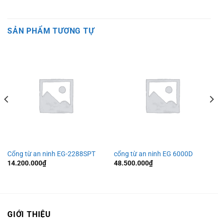
SẢN PHẨM TƯƠNG TỰ
Cổng từ an ninh EG-2288SPT
cổng từ an ninh EG 6000D
14.200.000
₫
48.500.000
₫
00₫.
GIỚI THIỆU