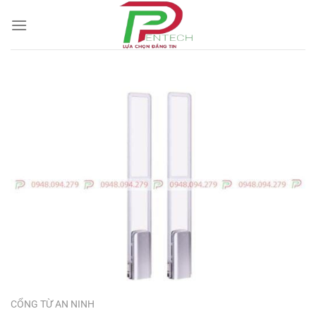
Bỏ
qua
nội
dung
CỔNG TỪ AN NINH