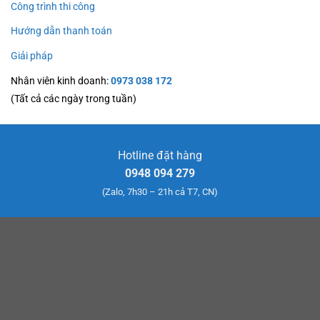
Công trình thi công
Hướng dẫn thanh toán
Giải pháp
Nhân viên kinh doanh:
0973 038 172
(Tất cả các ngày trong tuần)
Hotline đặt hàng
0948 094 279
(Zalo, 7h30 – 21h cả T7, CN)