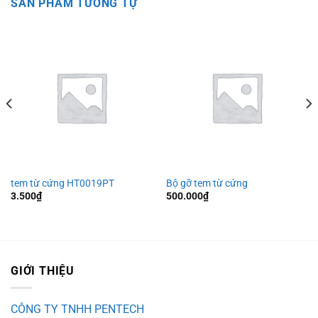
SẢN PHẨM TƯƠNG TỰ
tem từ cứng HT0019PT
Bộ gỡ tem từ cứng
3.500
₫
500.000
₫
GIỚI THIỆU
CÔNG TY TNHH PENTECH