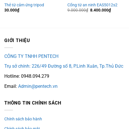
Thẻ từ cảm ứng tripod
Cổng từ an ninh EAS5012s2
Giá
Giá
30.000
₫
9.000.000
₫
8.400.000
₫
gốc
hiện
là:
tại
9.000.000₫.
là:
8.400.000
GIỚI THIỆU
CÔNG TY TNHH PENTECH
Trụ sở chính: 226/49 Đường số 8, P.Linh Xuân, Tp.Thủ Đức
Hotline: 0948.094.279
Email:
Admin@pentech.vn
THÔNG TIN CHÍNH SÁCH
Chính sách bảo hành
Chính sách bảo mật