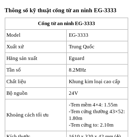
Thông số kỹ thuật cổng từ an ninh EG-3333
Cổng từ
an ninh
EG-3333
Model
EG-3333
Xuất xứ
Trung Quốc
Hãng sản xuất
Eguard
Tần số
8.2MHz
Chất liệu
Khung kim loại cao cấp
Bộ nguồn
24V
-Tem mềm 4×4: 1.55m
-Tem cứng thường 43×52:
Khoảng cách tối ưu
1.80m
-Tem cứng to: 2.10m
Kích thước
1610 x 320 x 42 mm (ɸ)