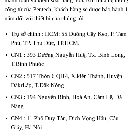
thanh toán và kiểm soát hàng hóa. Khi mua hệ thống
cổng từ của Pentech, khách hàng sẽ được bảo hành 1
năm đối vói thiết bị của chúng tôi.
Trụ sở chính : HCM: 55 Đường Cây Keo, P. Tam
Phú, TP. Thủ Đức, TP.HCM.
CN1 : 393 Đường Nguyễn Huệ, Tx. Bình Long,
T.Bình Phước
CN2 : 517 Thôn 6 Ql14, X.kiến Thành, Huyện
ĐắkrLấp, T.Đắk Nông
CN3 : 194 Nguyễn Bính, Hoà An, Cẩm Lệ, Đà
Nẵng
CN4 : 11 Phố Duy Tân, Dịch Vọng Hậu, Cầu
Giấy, Hà Nội