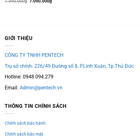
Giá
Giá
7.390.000
₫
7.090.000
₫
gốc
hiện
là:
tại
7.390.000₫.
là:
7.090.000₫.
GIỚI THIỆU
CÔNG TY TNHH PENTECH
Trụ sở chính: 226/49 Đường số 8, P.Linh Xuân, Tp.Thủ Đức
Hotline: 0948.094.279
Email:
Admin@pentech.vn
THÔNG TIN CHÍNH SÁCH
Chính sách bảo hành
Chính sách bảo mật