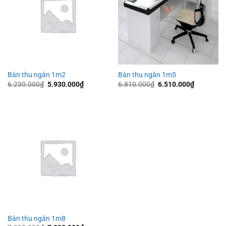
Bàn thu ngân 1m2
Bàn thu ngân 1m5
Giá
Giá
Giá
Giá
6.230.000
₫
5.930.000
₫
6.810.000
₫
6.510.000
₫
gốc
hiện
gốc
hiện
là:
tại
là:
tại
6.230.000₫.
là:
6.810.000₫.
là:
5.930.000₫.
6.510.000
Bàn thu ngân 1m8