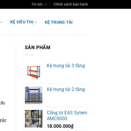
Tin tức
Chính sách bảo hành
KỆ SIÊU THỊ
KỆ TRUNG TẢI
SẢN PHẨM
Kệ trung tải 3 tầng
Kệ trung tải 2 tầng
lưu
Cổng từ EAS Sytem
AMC9000
rúc
18.000.000
₫