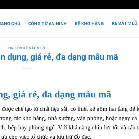
KỆ SẮT V LỖ
RANG CHỦ
CỔNG TỪ AN NINH
KỆ KHO HÀNG
TIN TỨC KỆ SẮT V LỖ
ện dụng, giá rẻ, đa dạng mẫu mã
ụng, giá rẻ, đa dạng mẫu mã
được chế tạo từ chất liệu sắt, có thiết kế gồm hai tầng để 
trong các kho hàng, nhà xưởng, văn phòng, hoặc ngay cả
, bếp hay phòng ngủ. Với khả năng chịu lực tốt và cấu t
i ưu cho việc tổ chức và lưu trữ đồ đạc.