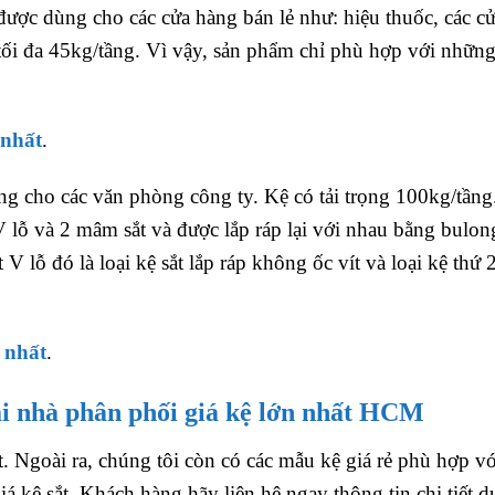
 được dùng cho các cửa hàng bán lẻ như: hiệu thuốc, các c
 tối đa 45kg/tầng. Vì vậy, sản phẩm chỉ phù hợp với nhữn
 nhất
.
ụng cho các văn phòng công ty. Kệ có tải trọng 100kg/tầng
 lỗ và 2 mâm sắt và được lắp ráp lại với nhau bằng bulon
 V lỗ đó là loại kệ sắt lắp ráp không ốc vít và loại kệ thứ 2
 nhất
.
tại nhà phân phối giá kệ lớn nhất HCM
t. Ngoài ra, chúng tôi còn có các mẫu kệ giá rẻ phù hợp vớ
iá kệ sắt. Khách hàng hãy liên hệ ngay thông tin chi tiết d