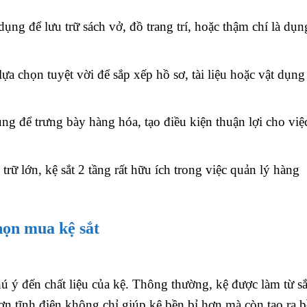
dụng để lưu trữ sách vở, đồ trang trí, hoặc thậm chí là dụn
 lựa chọn tuyệt vời để sắp xếp hồ sơ, tài liệu hoặc vật dụng
ng để trưng bày hàng hóa, tạo điều kiện thuận lợi cho việ
trữ lớn, kệ sắt 2 tầng rất hữu ích trong việc quản lý hàng
chọn mua kệ sắt
ú ý đến chất liệu của kệ. Thông thường, kệ được làm từ sắ
ơn tĩnh điện không chỉ giúp kệ bền bỉ hơn mà còn tạo ra b