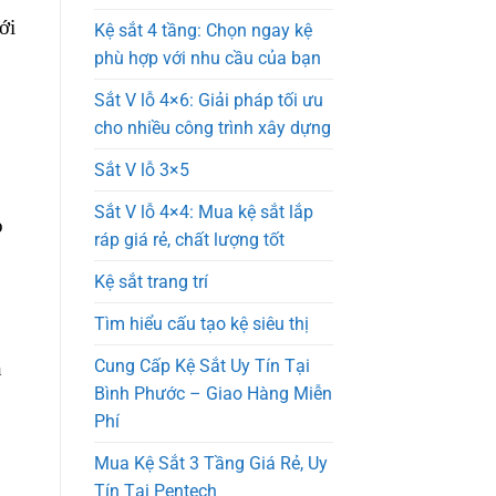
ới
Kệ sắt 4 tầng: Chọn ngay kệ
phù hợp với nhu cầu của bạn
Sắt V lỗ 4×6: Giải pháp tối ưu
cho nhiều công trình xây dựng
Sắt V lỗ 3×5
Sắt V lỗ 4×4: Mua kệ sắt lắp
o
ráp giá rẻ, chất lượng tốt
Kệ sắt trang trí
Tìm hiểu cấu tạo kệ siêu thị
Cung Cấp Kệ Sắt Uy Tín Tại
n
Bình Phước – Giao Hàng Miễn
Phí
Mua Kệ Sắt 3 Tầng Giá Rẻ, Uy
Tín Tại Pentech