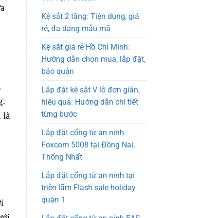
ửa
Kệ sắt 2 tầng: Tiện dụng, giá
g
rẻ, đa dạng mẫu mã
Kệ sắt giá rẻ Hồ Chí Minh:
Hướng dẫn chọn mua, lắp đặt,
bảo quản
.
Lắp đặt kệ sắt V lỗ đơn giản,
g.
hiệu quả: Hướng dẫn chi tiết
từng bước
 là
Lắp đặt cổng từ an ninh
Foxcom 5008 tại Đồng Nai,
Thống Nhất
Lắp đặt cổng từ an ninh tại
triễn lãm Flash sale holiday
quận 1
i
ưới