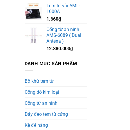
Tem từ vải AML-
1000A
1.660
₫
Cổng từ an ninh
AMS-6089 ( Dual
Antena )
12.880.000
₫
DANH MỤC SẢN PHẨM
Bộ khử tem từ
Cổng dò kim loại
Cổng từ an ninh
Dây đeo tem từ cứng
Kệ để hàng